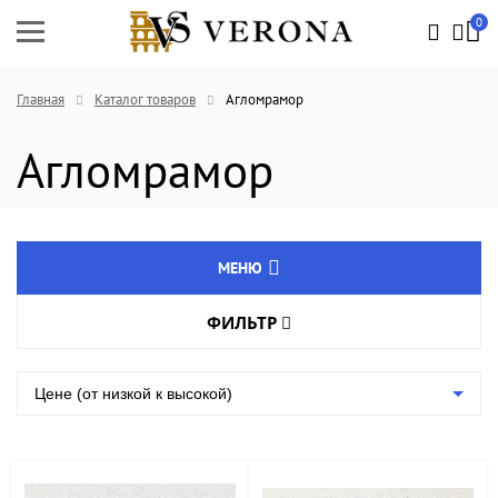
0
Главная
Каталог товаров
Агломрамор
Агломрамор
МЕНЮ
ФИЛЬТР
Натуральный камень
Цвет товара
Агломрамор
Цене (от низкой к высокой)
Кварцевый агломерат
Группа
Изделия