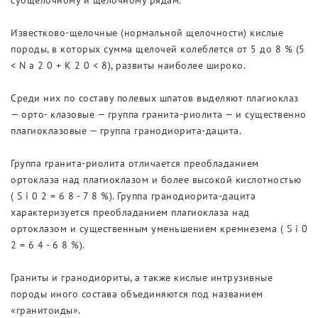
субщелочному и щелочному рядам.
Известково-щелочные (нормальной щелочности) кислые
породы, в которых сумма щелочей колеблется от 5 до 8 % (5
< N a 2 0 + К 2 0 < 8), развиты наиболее широко.
Среди них по составу полевых шпатов выделяют плагиоклаз
— орто- клазовые — группа гранита-риолита — и существенно
плагиоклазовые — группа гранодиорита-дацита.
Группа гранита-риолита отличается преобладанием
ортоклаза над плагиоклазом и более высокой кислотностью
( S i 0 2 = 6 8 - 7 8 %). Группа гранодиорита-дацита
характеризуется преобладанием плагиоклаза над
ортоклазом и существенным уменьшением кремнезема ( S i 0
2 = 6 4 - 6 8 %).
Граниты и гранодиориты, а также кислые интрузивные
породы иного состава объединяются под названием
«гранитоиды».