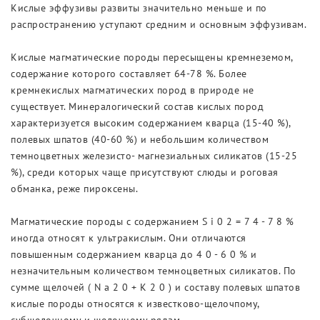
Кислые эффузивы развиты значительно меньше и по
Выставки
распространению уступают средним и основным эффузивам.
Кислые магматические породы пересыщены кремнеземом,
содержание которого составляет 64-78 %. Более
кремнекислых магматических пород в природе не
существует. Минералогический состав кислых пород
характеризуется высоким содержанием кварца (15-40 %),
полевых шпатов (40-60 %) и небольшим количеством
темноцветных железисто- магнезиальных силикатов (15-25
%), среди которых чаще присутствуют слюды и роговая
обманка, реже пироксены.
Магматические породы с содержанием S i 0 2 = 7 4 - 7 8 %
иногда относят к ультракислым. Они отличаются
повышенным содержанием кварца до 4 0 - 6 0 % и
незначительным количеством темноцветных силикатов. По
сумме щелочей ( N a 2 0 + К 2 0 ) и составу полевых шпатов
кислые породы относятся к известково-щелочпому,