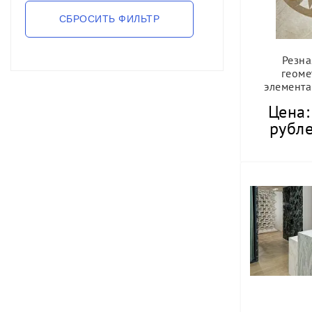
Резна
геоме
элемент
Цена:
рубле