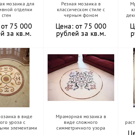
я мозаика для
Резная мозаика в
М
ивной отделки
классическом стиле с
к
стен
черным фоном
дек
 от 75 000
Цена: от 75 000
Ц
й за кв.м.
рублей за кв.м.
р
мозаика в виде
Мраморная мозаика в
ого уроза с
виде сложного
рас
ыми элементами
симметричного узора
Це