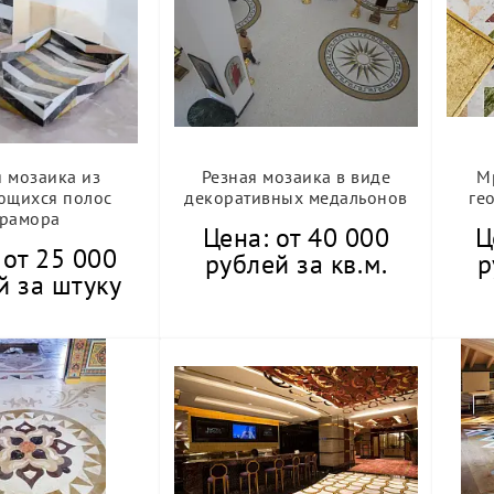
я мозаика из
Резная мозаика в виде
М
ющихся полос
декоративных медальонов
ге
рамора
Цена: от 40 000
Ц
 от 25 000
рублей за кв.м.
р
й за штуку