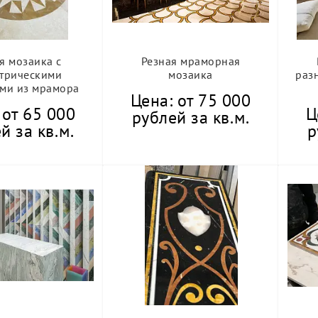
я мозаика с
Резная мраморная
трическими
мозаика
раз
ами из мрамора
Цена: от 75 000
 от 65 000
Ц
рублей за кв.м.
й за кв.м.
р