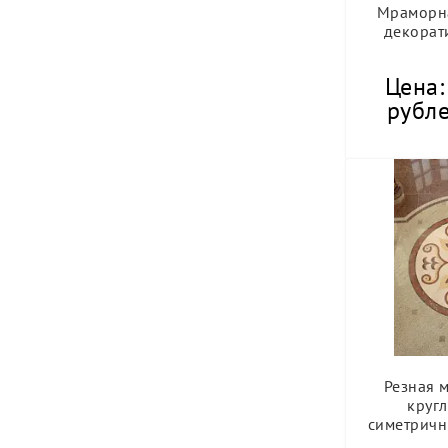
Мраморна
декорат
Цена:
рубле
Резная 
кругл
симетричн