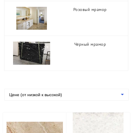
Ширина, мм
Гранит
Розовый мрамор
Оникс
Группа
Травертин
Кварцит
Месторождение
Агломрамор
Чёрный мрамор
Кварцевый агломерат
Изделия
Цене (от низкой к высокой)