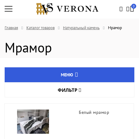
0
Главная
Каталог товаров
Натуральный камень
Мрамор
Мрамор
МЕНЮ
ФИЛЬТР
Натуральный камень
Цвет товара
Мрамор
Белый мрамор
Белый мрамор
Длина, мм
Розовый мрамор
Чёрный мрамор