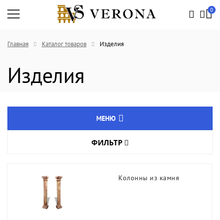
0
Главная
Каталог товаров
Изделия
Изделия
МЕНЮ
ФИЛЬТР
Натуральный камень
Цвет товара
Агломрамор
Колонны из камня
Кварцевый агломерат
Длина, мм
Изделия