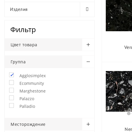
Изделия
Фильтр
Цвет товара
Ver
Группа
Agglosimplex
Ecommunity
Marghestone
Palazzo
Palladio
Месторождение
Ner