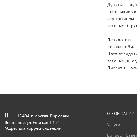
Дуниты — глуб
небольших кол
серпентином. 
зеленым. Стру
Перидотиты — 
роговая обман
Цвет перидоти
зеленым, иног
Пикриты — эф
О КОМПАНИИ
115404, г. Москва, Бирюлёво
Восточное, ул. Ряжская 13 к1
Услуги
*Адрес для корреспонденции
Вопрос - Отве