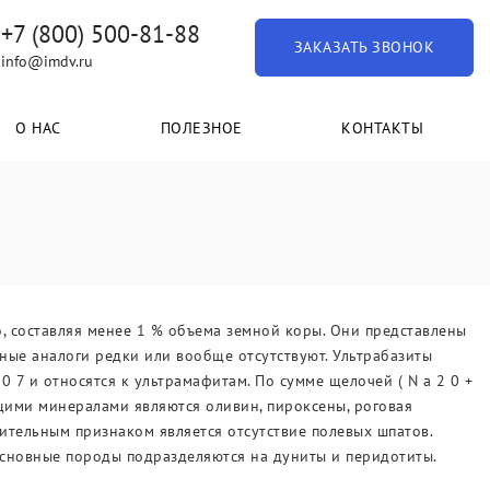
+7 (800) 500-81-88
ЗАКАЗАТЬ ЗВОНОК
info@imdv.ru
О НАС
ПОЛЕЗНОЕ
КОНТАКТЫ
, составляя менее 1 % объема земной коры. Они представлены
ые аналоги редки или вообще отсутствуют. Ультрабазиты
0 7 и относятся к ультрамафитам. По сумме щелочей ( N a 2 0 +
ими минералами являются оливин, пироксены, роговая
ительным признаком является отсутствие полевых шпатов.
аосновные породы подразделяются на дуниты и перидотиты.