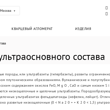
Москва
КВАРЦЕВЫЙ АГЛОМЕРАТ
ИЗДЕЛИЯ
тава
льтраосновного состава
е породы, или улътрабазиты (гипербазиты), развиты ограниченно
ом плутоническими образованиями. Вулканические и полуглубинн
соким содержанием окислов FeO, M g O , СаО и самым низким S i 
ляются низкощелочные и щелочные ультрабазиты. Породообразующ
щелочных ультрабазитах фельдшпатоиды (нефелин, лейцит). Отлич
ко развитые низкощелочные (0 < N a 2 0 + + К 2 0 < 1,5) ультр