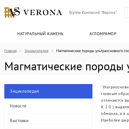
Группа Компаний "Верона"
НАТУРАЛЬНЫЙ КАМЕНЬ
АГЛОМРАМОР
Главная
Энциклопедия
Магматические породы ультраосновного сос
Магматические породы у
Ультраосновны
Энциклопедия
главным образ
отличаются вы
Новости
К 2 0 ) выде
обманка, а в 
Наиболее широ
Выставки