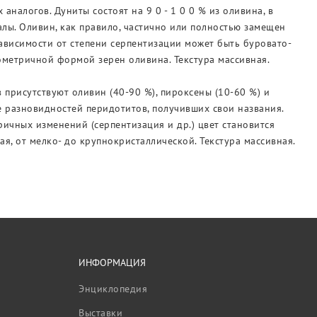
налогов. Дуниты состоят на 9 0 - 1 0 0 % из оливина, в
лы. Оливин, как правило, частично или полностью замещен
ависимости от степени серпентизации может быть буровато-
зометричной формой зерен оливина. Текстура массивная.
присутствуют оливин (40-90 %), пироксены (10-60 %) и
 разновидностей перидотитов, получивших свои названия.
ричных изменений (серпентизация и др.) цвет становится
я, от мелко- до крупнокристаллической. Текстура массивная.
ИНФОРМАЦИЯ
Энциклопедия
Выставки