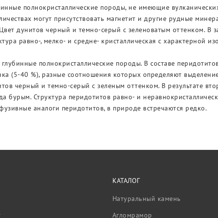
инные полнокристаллические породы, не имеющие вулканических а
ичествах могут присутствовать магнетит и другие рудные минера
Цвет дунитов черный и темно-серый с зеленоватым оттенком. В з
ктура равно-, мелко- и средне- кристаллическая с характерной и
глубинные полнокристаллические породы. В составе перидотитов 
ка (5-40 %), разные соотношения которых определяют выделение
тов черный и темно-серый с зеленым оттенком. В результате вто
да бурым. Структура перидотитов равно- и неравнокристаллическа
фузивные аналоги перидотитов, в природе встречаются редко.
КАТАЛОГ
Натуральный камень
т
Агломрамор