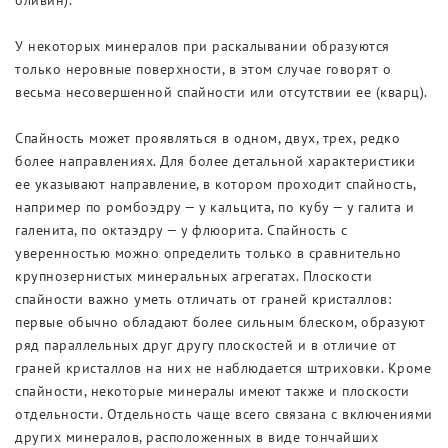
оливин).
У некоторых минералов при раскалывании образуются
только неровные поверхности, в этом случае говорят о
весьма несовершенной спайности или отсутствии ее (кварц).
Спайность может проявляться в одном, двух, трех, редко
более направлениях. Для более детальной характеристики
ее указывают направление, в котором проходит спайность,
например по ромбоэдру — у кальцита, по кубу — у галита и
галенита, по октаэдру — у флюорита. Спайность с
уверенностью можно определить только в сравнительно
крупнозернистых минеральных агрегатах. Плоскости
спайности важно уметь отличать от граней кристаллов:
первые обычно обладают более сильным блеском, образуют
ряд параллельных друг другу плоскостей и в отличие от
граней кристаллов на них не наблюдается штриховки. Кроме
спайности, некоторые минералы имеют также и плоскости
отдельности. Отдельность чаще всего связана с включениями
других минералов, расположенных в виде тончайших