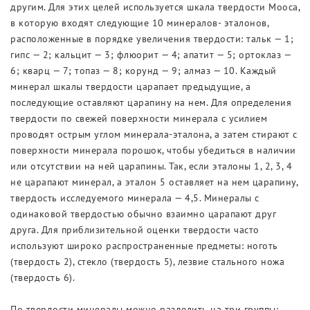
другим. Для этих целей используется шкала твердости Мооса,
в которую входят следующие 10 минералов- эталонов,
расположенные в порядке увеличения твердости: тальк — 1;
гипс — 2; кальцит — 3; флюорит — 4; апатит — 5; ортоклаз —
6; кварц — 7; топаз — 8; корунд — 9; алмаз — 10. Каждый
минерал шкалы твердости царапает предыдущие, а
последующие оставляют царапину на нем. Для определения
твердости по свежей поверхности минерала с усилием
проводят острым углом минерала-эталона, а затем стирают с
поверхности минерала порошок, чтобы убедиться в наличии
или отсутствии на ней царапины. Так, если эталоны 1, 2, 3, 4
не царапают минерал, а эталон 5 оставляет на нем царапину,
твердость исследуемого минерала — 4,5. Минералы с
одинаковой твердостью обычно взаимно царапают друг
друга. Для приблизительной оценки твердости часто
используют широко распространенные предметы: ноготь
(твердость 2), стекло (твердость 5), лезвие стального ножа
(твердость 6).
По твердости минералы можно разделить на три группы: