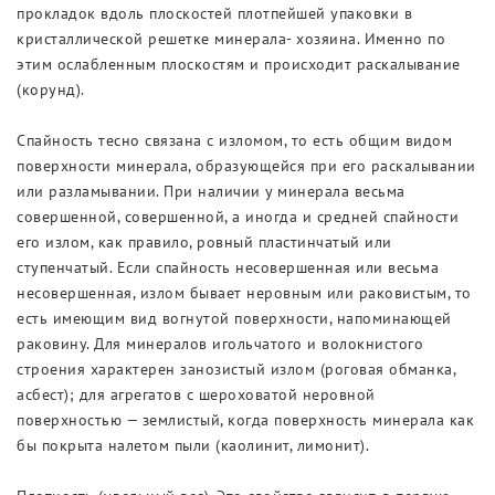
прокладок вдоль плоскостей плотпейшей упаковки в
кристаллической решетке минерала- хозяина. Именно по
этим ослабленным плоскостям и происходит раскалывание
(корунд).
Спайность тесно связана с изломом, то есть общим видом
поверхности минерала, образующейся при его раскалывании
или разламывании. При наличии у минерала весьма
совершенной, совершенной, а иногда и средней спайности
его излом, как правило, ровный пластинчатый или
ступенчатый. Если спайность несовершенная или весьма
несовершенная, излом бывает неровным или раковистым, то
есть имеющим вид вогнутой поверхности, напоминающей
раковину. Для минералов игольчатого и волокнистого
строения характерен занозистый излом (роговая обманка,
асбест); для агрегатов с шероховатой неровной
поверхностью — землистый, когда поверхность минерала как
бы покрыта налетом пыли (каолинит, лимонит).