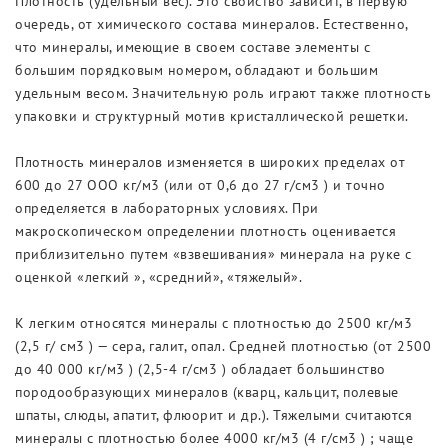
Плотность (удельный вес). Это свойство зависит, в первую
очередь, от химического состава минералов. Естественно,
что минералы, имеющие в своем составе элементы с
большим порядковым номером, обладают и большим
удельным весом. Значительную роль играют также плотность
упаковки и структурный мотив кристаллической решетки.
Плотность минералов изменяется в широких пределах от
600 до 27 ООО кг/м3 (или от 0,6 до 27 г/см3 ) и точно
определяется в лабораторных условиях. При
макроскопическом определении плотность оценивается
приблизительно путем «взвешивания» минерала на руке с
оценкой «легкий », «средний», «тяжелый».
К легким относятся минералы с плотностью до 2500 кг/м3
(2,5 г/ см3 ) — сера, галит, опал. Средней плотностью (от 2500
до 40 000 кг/м3 ) (2,5-4 г/см3 ) обладает большинство
породообразующих минералов (кварц, кальцит, полевые
шпаты, слюды, апатит, флюорит и др.). Тяжелыми считаются
минералы с плотностью более 4000 кг/м3 (4 г/см3 ) ; чаще