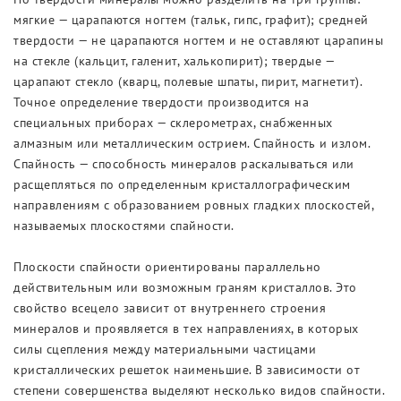
мягкие — царапаются ногтем (тальк, гипс, графит); средней
твердости — не царапаются ногтем и не оставляют царапины
на стекле (кальцит, галенит, халькопирит); твердые —
царапают стекло (кварц, полевые шпаты, пирит, магнетит).
Точное определение твердости производится на
специальных приборах — склерометрах, снабженных
алмазным или металлическим острием. Спайность и излом.
Спайность — способность минералов раскалываться или
расщепляться по определенным кристаллографическим
направлениям с образованием ровных гладких плоскостей,
называемых плоскостями спайности.
Плоскости спайности ориентированы параллельно
действительным или возможным граням кристаллов. Это
свойство всецело зависит от внутреннего строения
минералов и проявляется в тех направлениях, в которых
силы сцепления между материальными частицами
кристаллических решеток наименьшие. В зависимости от
степени совершенства выделяют несколько видов спайности.