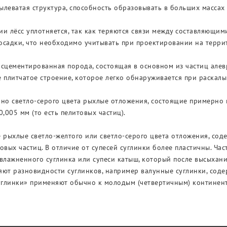
леватая структура, способность образовывать в больших массах
и лёсс уплотняется, так как теряются связи между составляющим
садки, что необходимо учитывать при проектировании на террит
сцементированная порода, состоящая в основном из частиц алев
 плитчатое строение, которое легко обнаруживается при раскал
но светло-серого цвета рыхлые отложения, состоящие примерно н
0,005 мм (то есть пелитовых частиц).
 рыхлые светло-желтого или светло-серого цвета отложения, сод
овых частиц. В отличие от супесей суглинки более пластичны. Час
влажненного суглинка или супеси катыш, который после высыхания
яют разновидности суглинков, например валунные суглинки, сод
суглинки» применяют обычно к молодым (четвертичным) контине