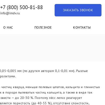
+7 (800) 500-81-88
ЗАКАЗАТЬ ЗВОНОК
info@imdv.ru
О НАС
ПОЛЕЗНОЕ
КОНТАКТЫ
05-0,005 мм (по другим авторам 0,1-0,01 мм). Рыхлые
вролитами.
з частиц кварца, меньше полевых шпатов, кальцита и глинистых
х в породе пылеватых частиц кальцита, а также в виде так
вести — до 20-30 %. Поэтому лёсс легко реагирует
ляется пористость (до 40-55 %), отсутствие слоистости,