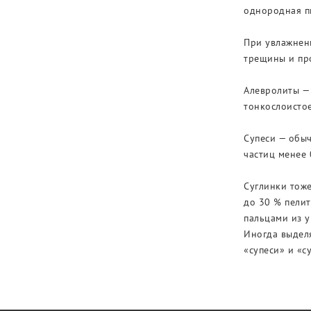
однородная пы
При увлажнени
трещины и про
Алевролиты — 
тонкослоистое
Супеси — обыч
частиц менее 
Суглинки тоже
до 30 % пелит
пальцами из у
Иногда выдел
«супеси» и «