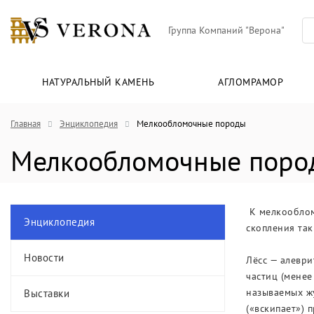
Группа Компаний "Верона"
НАТУРАЛЬНЫЙ КАМЕНЬ
АГЛОМРАМОР
Главная
Энциклопедия
Мелкообломочные породы
Мелкообломочные поро
К мелкообломо
Энциклопедия
скопления та
Новости
Лёсс — алеври
частиц (менее
называемых жу
Выставки
(«вскипает») 