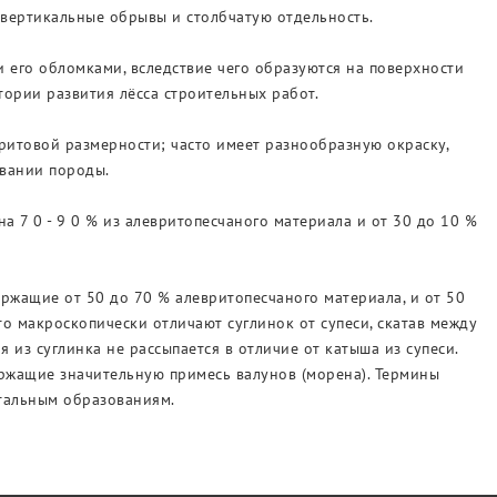
 вертикальные обрывы и столбчатую отдельность.
и его обломками, вследствие чего образуются на поверхности
ории развития лёсса строительных работ.
ритовой размерности; часто имеет разнообразную окраску,
ывании породы.
а 7 0 - 9 0 % из алевритопесчаного материала и от 30 до 10 %
ержащие от 50 до 70 % алевритопесчаного материала, и от 50
то макроскопически отличают суглинок от супеси, скатав между
 из суглинка не рассыпается в отличие от катыша из супеси.
ержащие значительную примесь валунов (морена). Термины
нтальным образованиям.