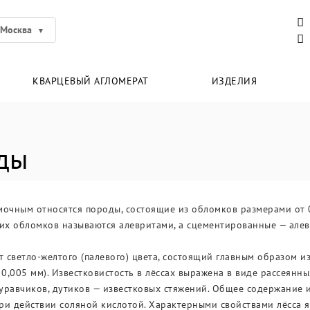
Москва
КВАРЦЕВЫЙ АГЛОМЕРАТ
ИЗДЕЛИЯ
ды
чным относятся породы, состоящие из обломков размерами от 0,
ких обломков называются алевритами, а сцементированные — але
т светло-желтого (палевого) цвета, состоящий главным образом и
 0,005 мм). Известковистость в лёссах выражена в виде рассеянны
равчиков, дутиков — известковых стяжений. Общее содержание из
при действии соляной кислотой. Характерными свойствами лёсса яв