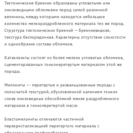
Тектонические брекчии образованы угловатыми или
линзовидными обломками пород самой различной
величины, между которыми находится небольшое
количество мелкораздробленного материала тех же пород.
Структура тектонических брекчий — брекчиевидная,
текстура беспорядочная. Характерны отсутствие слоистости
и однообразие состава обломков.
Катаклазиты состоят из более мелких угловатых обломков,
сцементированных тонконеретертым материалом этой же
породы.
Милониты —- перетертые и развальцованные породы с
полосчатой текстурой, обусловленной наличием тонких
слоев линзовидных обособлений менее раздробленного
материала в тонкоперетертой массе.
Бластомилониты отличаются частичной
перекристаллизацией перетертого материала с
образованием порфиробластов.