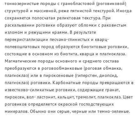
Новости
тонкозернистые породы с гранобластовой (роговиковой)
структурой и массивной, реже пятнистой текстурой. Иногда
Выставки
сохраняется полосчатая реликтовая текстура. При
раскалывании роговики образуют обломки с раковистым
изломом и режущими краями. В результате
перекристаллизации песчано-глинистых и кварц-
полевошпатовых пород образуются биотитовые роговики,
состоящие в основном из биотита, кварца и плагиоклаза.
Магматические породы основного и среднего состава
преобразуются в роговообманковые (роговая обманка,
плагиоклаз) или в пироксеновые (гиперстен, диопсид,
плагиоклаз) роговики. Карбонатные породы превращаются в
известково-силикатные роговики, содержащие гранат,
пироксен, вол- ластонит, кальцит, тремолит, плагиоклаз. Цвет
роговиков определяется окраской господствующих
минералов. Обычно они серые, черные или темно-зеленые.