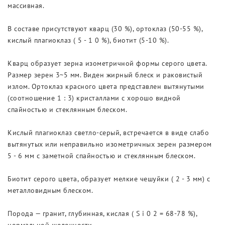
Новости
массивная.
Выставки
В составе присутствуют кварц (30 %), ортоклаз (50-55 %),
кислый плагиоклаз ( 5 - 1 0 %), биотит (5-10 %).
Кварц образует зерна изометричной формы серого цвета.
Размер зерен 3~5 мм. Виден жирный блеск и раковистый
излом. Ортоклаз красного цвета представлен вытянутыми
(соотношение 1 : 3) кристаллами с хорошо видной
спайностью и стеклянным блеском.
Кислый плагиоклаз светло-серый, встречается в виде слабо
вытянутых или неправильно изометричных зерен размером
5 - 6 мм с заметной спайностью и стеклянным блеском.
Биотит серого цвета, образует мелкие чешуйки ( 2 - 3 мм) с
металловидным блеском.
Порода — гранит, глубинная, кислая ( S i 0 2 = 68-78 %),