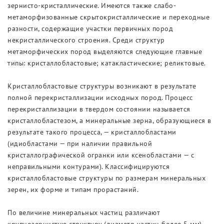
зернисто-кристаллические. Имеются также слабо-
Выставки
метаморфизованные скрытокристаллические и переходные
разности, содержащие участки первичных пород
некристаллического строения. Среди структур
метаморфических пород выделяются следующие главные
типы: кристаллобластовые; катакластические; реликтовые.
Кристаллобластовые структуры возникают в результате
полной перекристаллизации исходных пород. Процесс
перекристаллизации в твердом состоянии называется
кристаллобластезом, а минеральные зерна, образующиеся в
результате такого процесса, — кристаллобластами
(идиобластами — при наличии правильной
кристаллографической огранки или ксенобластами — с
неправильными контурами). Классифицируются
кристаллобластовые структуры по размерам минеральных
зерен, их форме и типам прорастаний.
По величине минеральных частиц различают