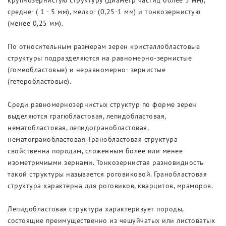
крупнозернистую структуру (диаметр частиц более 5 мм),
средне- ( 1 - 5 мм), мелко- (0,25-1 мм) и тонкозернистую
(менее 0,25 мм).
По относительным размерам зерен кристаллобластовые
структуры подразделяются на равномерно-зернистые
(гомеобластовые) и неравномерно- зернистые
(гетеробластовые).
Среди равномернозернистых структур по форме зерен
выделяются грагюбластовая, лепидобластовая,
нематобластовая, лепидогранобластовая,
нематограиобластовая. Гранобластовая структура
свойственна породам, сложенным более или менее
изометричиыми зернами. Тонкозернистая разновидность
такой структуры называется роговиковой. Гранобластовая
структура характерна для роговиков, кварцитов, мраморов.
Лепидобластовая структура характеризует породы,
состоящие преимущественно из чешуйчатых или листоватых