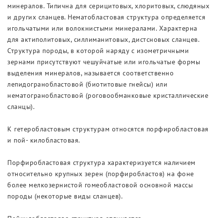
минералов. Типична для серицитовых, хлоритовых, слюдяных
и других сланцев. Нематобластовая структура определяется
игольчатыми или волокнистыми минералами. Характерна
для актиполитовых, силлиманитовых, дистсновых сланцев.
Структура породы, в которой наряду с изометричными
зернами присутствуют чешуйчатые или игольчатые формы
выделения минералов, называется соответственно
лепидогранобластовой (биотитовые гнейсы) или
нематогранобластовой (роговообманковые кристаллические
сланцы).
К гетеробластовым структурам относятся порфиробластовая
и пой- килобластовая.
Порфиробластовая структура характеризуется наличием
относительно крупных зерен (порфиробластов) на фоне
более мелкозернистой гомеобластовой основной массы
породы (некоторые виды сланцев).