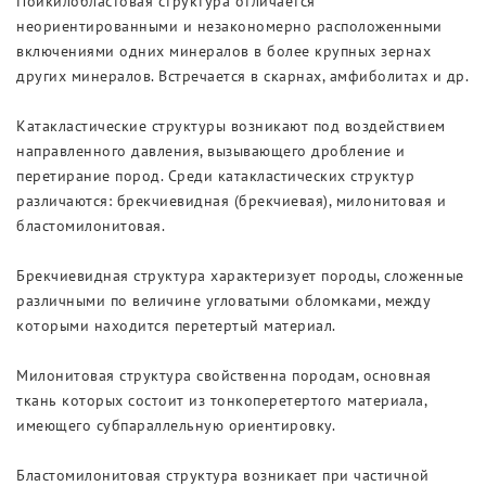
Пойкилобластовая структура отличается
неориентированными и незакономерно расположенными
включениями одних минералов в более крупных зернах
других минералов. Встречается в скарнах, амфиболитах и др.
Катакластические структуры возникают под воздействием
направленного давления, вызывающего дробление и
перетирание пород. Среди катакластических структур
различаются: брекчиевидная (брекчиевая), милонитовая и
бластомилонитовая.
Брекчиевидная структура характеризует породы, сложенные
различными по величине угловатыми обломками, между
которыми находится перетертый материал.
Милонитовая структура свойственна породам, основная
ткань которых состоит из тонкоперетертого материала,
имеющего субпараллельную ориентировку.
Бластомилонитовая структура возникает при частичной