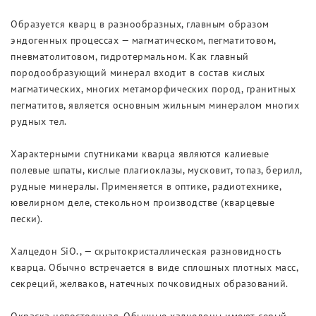
Образуется кварц в разнообразных, главным образом
эндогенных процессах — магматическом, пегматитовом,
пневматолитовом, гидротермальном. Как главный
породообразующий минерал входит в состав кислых
магматических, многих метаморфических пород, гранитных
пегматитов, является основным жильным минералом многих
рудных тел.
Характерными спутниками кварца являются калиевые
полевые шпаты, кислые плагиоклазы, мусковит, топаз, берилл,
рудные минералы. Применяется в оптике, радиотехнике,
ювелирном деле, стекольном производстве (кварцевые
пески).
Халцедон SiO., — скрытокристаллическая разновидность
кварца. Обычно встречается в виде сплошных плотных масс,
секреций, желваков, натечных почковидных образований.