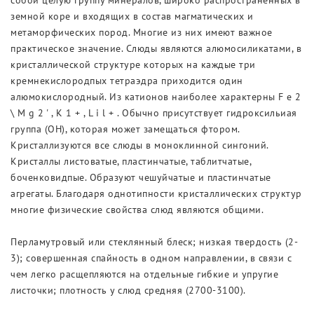
собой целую группу минералов, широко распространенных в
земной коре и входящих в состав магматических и
метаморфических пород. Многие из них имеют важное
практическое значение. Слюды являются алюмосиликатами, в
кристаллической структуре которых на каждые три
кремнекислородпых тетраэдра приходится один
алюмокислородный. Из катионов наиболее характерны F e 2
\ M g 2 ' , К 1 + , L i l + . Обычно присутствует гидроксильиая
группа (ОН), которая может замещаться фтором.
Кристаллизуются все слюды в моноклинной сингоний.
Кристаллы листоватые, пластинчатые, таблитчатые,
боченковидпые. Образуют чешуйчатые и пластинчатые
агрегаты. Благодаря однотипности кристаллических структур
многие физические свойства слюд являются общими.
Перламутровый или стеклянный блеск; низкая твердость (2-
3); совершенная спайность в одном направлении, в связи с
чем легко расщепляются на отдельные гибкие и упругие
листочки; плотность у слюд средняя (2700-3100).