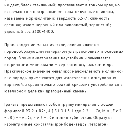
не дает, блеск стеклянный; просвечивает в тонком крае, но
встречаются и прозрачные желтовато-зеленые оливины,
называемые хризолитами; твердость 6,5-7; спайность
средняя; излом неровный или раковистый, зернистый;
удельный вес 3300-4400.
Происхождение магматическое, оливин является
породообразующим минералом ультраосновных и основных
пород. В зоне выветривания неустойчив и замещается
вторичными минералами — серпентином, тальком и др.
Практическое значение невелико: маложелезистые оливино-
вые породы применяются для изготовления огнеупорных
кирпичей, а сравнительно редкий хризолит употребляется в
ювелирном деле как драгоценный камень.
Гранаты представляют собой группу минералов с общей
формулой R3 2 + R2: , 4 [ S i O J 3 1 где R 2 + - Са, M n , F c 2
+ , R ) + - Al, Cr, F e 3 + . Сингония кубическая. Образуют
изометричные кристаллы (ромбодекаэдры, тетрагон-