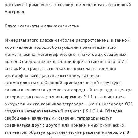
россыпях. Применяется в ювелирном деле и как абразивный
материал.
Класс «силикаты и алюмосиликаты»
Минералы этого класса наиболее распространены в земной
коре, являясь породообразующими практически всех
магматических, метаморфических и некоторых осадочных
пород. Содержание их в земной коре составляет около 75
вес. %. Минералы, в решетках которых часть кремния
изоморфно замещается алюминием, называют
алюмосиликатами. Основой кристаллической структуры
силикатов является кремне- кислородный тетраэдр, в центре
которого располагается ион кремния S i 1 + , а в четырех
окружающих его вершинах тетраэдра — ионы кислорода О2",
создавая четырехвалентный радикал [ S i O J 4. Обладая
свободными валентными связями, тетраэдры могут
соединяться друг с другом или ионами иных химических
элементов, образуя кристаллические решетки минералов. В