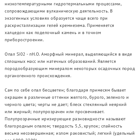
низкотемпературными гидротермальными процессами,
сопровождающими вулканическую деятельность. В
экзогенных условиях образуется чаще всего при
раскристаллизации гелей кремнезема. Применяется
халцедон как поделочный камень и в точном
приборостроении.
Опал Si02 - пН.О. Аморфный минерал, выделяющийся в виде
сплошных масс или натечных образований. Является
породообразующим минералом некоторых осадочных пород
органогенного происхождения.
Сам по себе опал бесцветен; благодаря примесям бывает
окрашен в различные оттенки желтого, бурого, зеленого и
черного цвета; черты не дает; блеск стеклянный неяркий
или жирный; полупрозрачен или просвечивает.
Полупрозрачные иризирующие разновидности называют
благородным опалом; твердость 5,5, хрупок; спайность
весьма несовершенная; излом раковистый; легкий (удельный