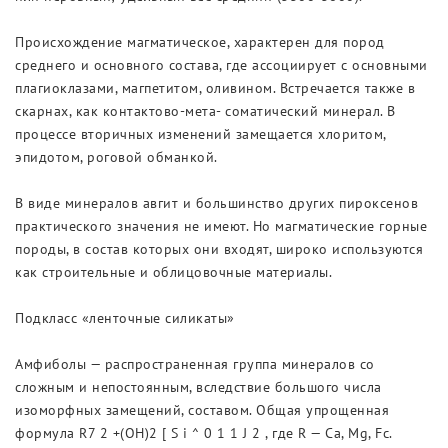
Происхождение магматическое, характерен для пород
среднего и основного состава, где ассоциирует с основными
плагиоклазами, магпетитом, оливином. Встречается также в
скарнах, как контактово-мета- соматический минерал. В
процессе вторичных изменений замещается хлоритом,
эпидотом, роговой обманкой.
В виде минералов авгит и большинство других пироксенов
практического значения не имеют. Но магматические горные
породы, в состав которых они входят, широко используются
как строительные и облицовочные материалы.
Подкласс «ленточные силикаты»
Амфиболы — распространенная группа минералов со
сложным и непостоянным, вследствие большого числа
изоморфных замещений, составом. Общая упрощенная
формула R7 2 +(OH)2 [ S i ^ 0 1 1 J 2 , где R — Са, Mg, Fc.