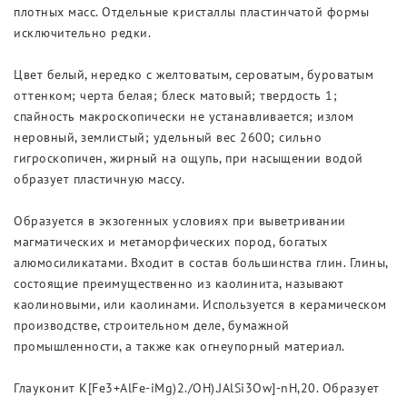
плотных масс. Отдельные кристаллы пластинчатой формы
исключительно редки.
Цвет белый, нередко с желтоватым, сероватым, буроватым
оттенком; черта белая; блеск матовый; твердость 1;
спайность макроскопически не устанавливается; излом
неровный, землистый; удельный вес 2600; сильно
гигроскопичен, жирный на ощупь, при насыщении водой
образует пластичную массу.
Образуется в экзогенных условиях при выветривании
магматических и метаморфических пород, богатых
алюмосиликатами. Входит в состав большинства глин. Глины,
состоящие преимущественно из каолинита, называют
каолиновыми, или каолинами. Используется в керамическом
производстве, строительном деле, бумажной
промышленности, а также как огнеупорный материал.
Глауконит K[Fe3+AlFe-iMg)2./OH).JAlSi3Ow]-nH,20. Образует