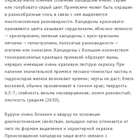
Окраска непостоянная. Обычные халцедоны имеют серый
или голубовато-серый цвет. Примесями может быть окрашен
в разнообразные тона, в связи с чем выделяются
многочисленные разновидности. Халцедоны красновато-
оранжевого цвета называют сердоликами, яблочно-зеленого
— хризопразами, зеленые халцедоны с ярко-красными
пятнами — гелиотропами, полосатые разновидности —
агатами или ониксами. Халцедоны с большим количеством
тонкораессянпых красящих примесей образуют яшмы,
нередко имеющие очень красивую пеструю окраску. При
наличии значительной примеси песчано-глииистых частиц и
гидроксидов железа возникают кремни; черты не даст; блеск
восковой, обычно просвечивает в тонком крае; твердость
6,5-7; спайность весьма несовершенная; излом раковистый;
плотность средняя (2650).
Будучи очень близким к кварцу по основным
диагностическим свойствам, халцедон легко отличается от
пего по формам выделения и характерной окраске.
Происхождение халцедона чаще всего связано с