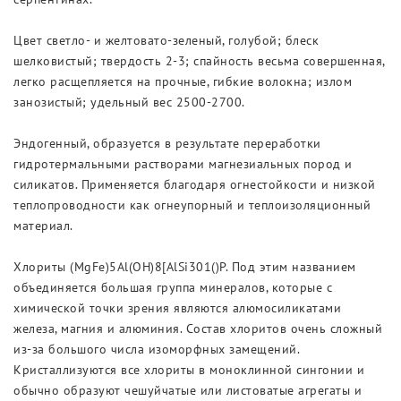
Цвет светло- и желтовато-зеленый, голубой; блеск
шелковистый; твердость 2-3; спайность весьма совершенная,
легко расщепляется на прочные, гибкие волокна; излом
занозистый; удельный вес 2500-2700.
Эндогенный, образуется в результате переработки
гидротермальными растворами магнезиальных пород и
силикатов. Применяется благодаря огнестойкости и низкой
теплопроводности как огнеупорный и теплоизоляционный
материал.
Хлориты (MgFe)5Al(OH)8[AlSi301()Р. Под этим названием
объединяется большая группа минералов, которые с
химической точки зрения являются алюмосиликатами
железа, магния и алюминия. Состав хлоритов очень сложный
из-за большого числа изоморфных замещений.
Кристаллизуются все хлориты в моноклинной сингонии и
обычно образуют чешуйчатые или листоватые агрегаты и