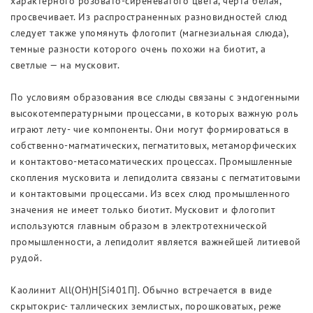
характерного розовато-сиреневатого цвета, черта белая,
просвечивает. Из распространенных разновидностей слюд
следует также упомянуть флогопит (магнезиальная слюда),
темные разности которого очень похожи на биотит, а
светлые — на мусковит.
По условиям образования все слюды связаны с эндогенными
высокотемпературными процессами, в которых важную роль
играют лету- чие компоненты. Они могут формироваться в
собственно-магматических, пегматитовых, метаморфических
и контактово-метасоматических процессах. Промышленные
скопления мусковита и лепидолита связаны с пегматитовыми
и контактовыми процессами. Из всех слюд промышленного
значения не имеет только биотит. Мусковит и флогопит
используются главным образом в электротехнической
промышленности, а лепидолит является важнейшей литиевой
рудой.
Каолинит All(OH)H[Si401П]. Обычно встречается в виде
скрытокрис- таллических землистых, порошковатых, реже