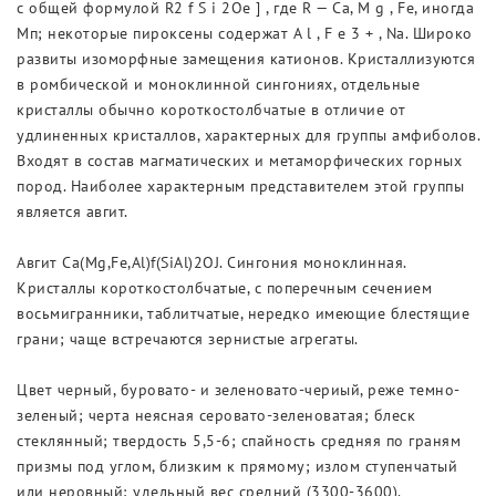
с общей формулой R2 f S i 2Oe ] , где R — Са, M g , Fe, иногда
Мп; некоторые пироксены содержат A l , F e 3 + , Na. Широко
развиты изоморфные замещения катионов. Кристаллизуются
в ромбической и моноклинной сингониях, отдельные
кристаллы обычно короткостолбчатые в отличие от
удлиненных кристаллов, характерных для группы амфиболов.
Входят в состав магматических и метаморфических горных
пород. Наиболее характерным представителем этой группы
является авгит.
Авгит Ca(Mg,Fe,Al)f(SiAl)2OJ. Сингония моноклинная.
Кристаллы короткостолбчатые, с поперечным сечением
восьмигранники, таблитчатые, нередко имеющие блестящие
грани; чаще встречаются зернистые агрегаты.
Цвет черный, буровато- и зеленовато-чериый, реже темно-
зеленый; черта неясная серовато-зеленоватая; блеск
стеклянный; твердость 5,5-6; спайность средняя по граням
призмы под углом, близким к прямому; излом ступенчатый
или неровный; удельный вес средний (3300-3600).