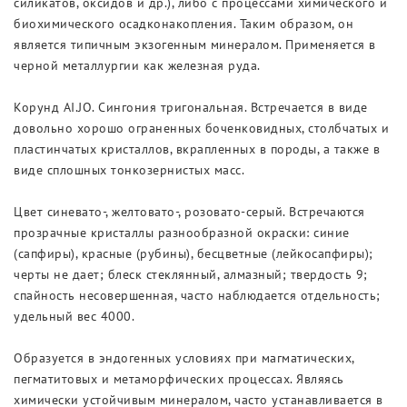
силикатов, оксидов и др.), либо с процессами химического и
биохимического осадконакопления. Таким образом, он
является типичным экзогенным минералом. Применяется в
черной металлургии как железная руда.
Корунд AI.JO. Сингония тригональная. Встречается в виде
довольно хорошо ограненных боченковидных, столбчатых и
пластинчатых кристаллов, вкрапленных в породы, а также в
виде сплошных тонкозернистых масс.
Цвет синевато-, желтовато-, розовато-серый. Встречаются
прозрачные кристаллы разнообразной окраски: синие
(сапфиры), красные (рубины), бесцветные (лейкосапфиры);
черты не дает; блеск стеклянный, алмазный; твердость 9;
спайность несовершенная, часто наблюдается отдельность;
удельный вес 4000.
Образуется в эндогенных условиях при магматических,
пегматитовых и метаморфических процессах. Являясь
химически устойчивым минералом, часто устанавливается в