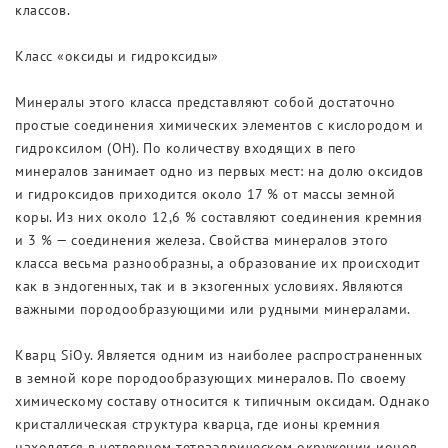
классов.
Класс «оксиды и гидроксиды»
Минералы этого класса представляют собой достаточно
простые соединения химических элементов с кислородом и
гидроксилом (ОН). По количеству входящих в пего
минералов занимает одно из первых мест: на долю оксидов
и гидроксидов приходится около 17 % от массы земной
коры. Из них около 12,6 % составляют соединения кремния
и 3 % — соединения железа. Свойства минералов этого
класса весьма разнообразны, а образование их происходит
как в эндогенных, так и в экзогенных условиях. Являются
важными породообразующими или рудными минералами.
Кварц SiOy. Является одним из наиболее распространенных
в земной коре породообразующих минералов. По своему
химическому составу относится к типичным оксидам. Однако
кристаллическая структура кварца, где ионы кремния
находятся в четверном тетраэдрическом окружении ионов