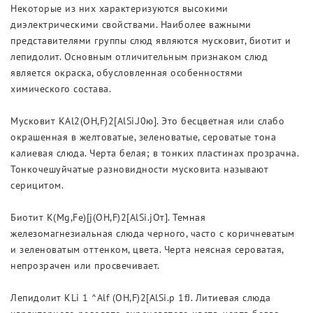
Некоторые из них характеризуются высокими
диэлектрическими свойствами. Наиболее важными
представителями группы слюд являются мусковит, биотит и
лепидолит. Основным отличительным признаком слюд
является окраска, обусловленная особенностями
химического состава.
Мусковит KAl2(OH,F)2[AlSi.J0ю]. Это бесцветная или слабо
окрашенная в желтоватые, зеленоватые, сероватые тона
калиевая слюда. Черта белая; в тонких пластинах прозрачна.
Тонкочешуйчатые разновидности мусковита называют
серицитом.
Биотит K(Mg,Fe)[j(OH,F)2[AlSi.jOт]. Темная
железомагнезиальная слюда черного, часто с коричневатым
и зеленоватым оттенком, цвета. Черта неясная сероватая,
непрозрачен или просвечивает.
Лепидолит KLi 1 ^Alf (OH,F)2[AlSi.p 1fJ. Литиевая слюда