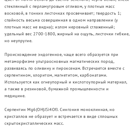
стеклянный с перламутровым отливом, у плотных масс
восковой, в тонких листочках просвечивает; твердость 1;
спайность весьма совершенная в одном направлении (у
плотных масс не видна); излом неровный сглаженный;
удельный вес 2700-1800, жирный на ощупь, листочки гибкие,
но неупругие.
Происхождение эндогенное, чаще всего образуется при
метаморфизме ультраосновных магматических пород,
развиваясь по оливину и пироксенам. Встречается вместе с
серпентином, хлоритом, магнетитом, карбонатами.
Используется как огнеупорный и кислотоупорный материал,
а также в резиновой, бумажной промышленности и
медицине.
Серпентин Mg6(OH)JSi4OfJ. Сингония моноклинная, но
кристаллов не образует и встречается в виде сплошных
скрытокристаллических масс.