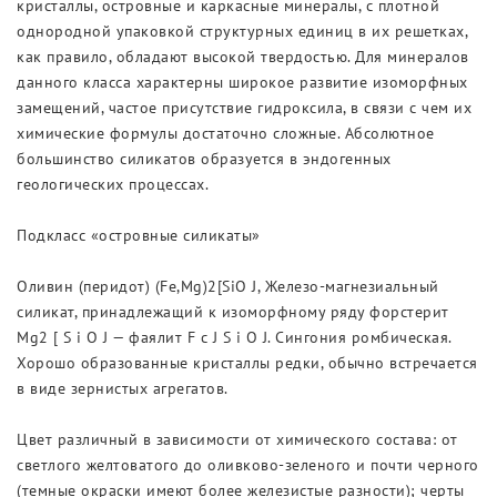
кристаллы, островные и каркасные минералы, с плотной
однородной упаковкой структурных единиц в их решетках,
как правило, обладают высокой твердостью. Для минералов
данного класса характерны широкое развитие изоморфных
замещений, частое присутствие гидроксила, в связи с чем их
химические формулы достаточно сложные. Абсолютное
большинство силикатов образуется в эндогенных
геологических процессах.
Подкласс «островные силикаты»
Оливин (перидот) (Fe,Mg)2[SiO J, Железо-магнезиальный
силикат, принадлежащий к изоморфному ряду форстерит
Mg2 [ S i O J — фаялит F c J S i O J. Сингония ромбическая.
Хорошо образованные кристаллы редки, обычно встречается
в виде зернистых агрегатов.
Цвет различный в зависимости от химического состава: от
светлого желтоватого до оливково-зеленого и почти черного
(темные окраски имеют более железистые разности); черты