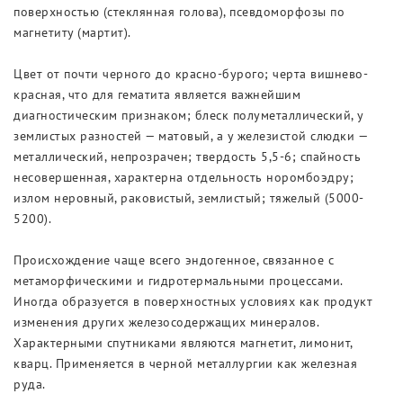
поверхностью (стеклянная голова), псевдоморфозы по
магнетиту (мартит).
Цвет от почти черного до красно-бурого; черта вишнево-
красная, что для гематита является важнейшим
диагностическим признаком; блеск полуметаллический, у
землистых разностей — матовый, а у железистой слюдки —
металлический, непрозрачен; твердость 5,5-6; спайность
несовершенная, характерна отдельность норомбоэдру;
излом неровный, раковистый, землистый; тяжелый (5000-
5200).
Происхождение чаще всего эндогенное, связанное с
метаморфическими и гидротермальными процессами.
Иногда образуется в поверхностных условиях как продукт
изменения других железосодержащих минералов.
Характерными спутниками являются магнетит, лимонит,
кварц. Применяется в черной металлургии как железная
руда.