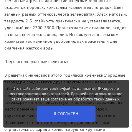
землистые агрегаты или мелкие округлые зернышки в
осадочных породах; кристаллы исключительно редки. Цвет
зеленый разных оттенков, черта зеленоватая, блеск матовый,
твердость 2-3, спайность практически не устанавливается,
удельный вес 2200-2300. Происхождение осадочное, входит
в состав песчаников, опок, глин. Используется в сельском
хозяйстве как калийное удобрение, как краситель и для
смягчения жесткой воды.
Подкласс «каркасные силикаты»
В решетках минералов этого подкласса кремнекислородные
тетраэдры соединяются друг с другом всеми вершинами,
Этот сайт собирает cookie-файлы, данные об IP-адресе и
образуя трехмерные каркасы. Особенностью каркасных
местоположении пользователей. Дальнейшее использование
силикатов является то, что наряду с кремнекислородными
сайта означает ваше согласие на обработку таких данных.
тетраэдрами в них присутствуют и алюмокислородные, где
место кремния занимает алюминий. Таким образом,
Я СОГЛАСЕН
каркасные силикаты всегда являются алюмосиликатами.
Появившиеся при таком замещении дополнительные
отрицательные заряды компенсируются крупными