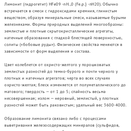
Лимонит (гидрогетит) HFe09 -nH.,0 (Fe.p.} -пН20). Обычно
встречается в смеси с гидроксидами кремния, глинистым
веществом, образуя минеральные смеси, называемые бурыми
железняками. Формы природных выделений многообразны:
землистые и плотные скрытокристаллические агрегаты,
натечные образования с гладкой блестящей поверхностью,
солиты («бобовые руды»). Физические свойства меняются в
зависимости от форм выделения и состава.
Цвет колеблется от охристо-желтого у порошковатых
землистых разностей до темно-бурого и почти черного у
плотных и натечных агрегатов; черта во всех случаях
охристо-желтая; блеск изменяется от полуметаллического до
матового; твердость — от 1 до 5; спайность весьма
несовершенная; излом — неровный, землистый, у плотных
разностей может быть раковистым; удельный вес 3600-4000.
Образование лимонита связано либо с процессами
выветривания железосодержащих минералов (сульфидов,