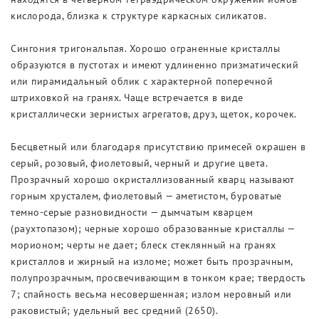
кислорода, близка к структуре каркасных силикатов.
Сингония тригональпая. Хорошо ограненные кристаллы
образуются в пустотах и имеют удлиненно призматический
или пирамидальный облик с характерной поперечной
штриховкой на гранях. Чаще встречается в виде
кристаллически зернистых агрегатов, друз, щеток, корочек.
Бесцветный или благодаря присутствию примесей окрашен в
серый, розовый, фиолетовый, черный и другие цвета.
Прозрачный хорошо окристаллизованный кварц называют
горным хрусталем, фиолетовый — аметистом, буроватые
темно-серые разновидности — дымчатым кварцем
(раухтопазом); черные хорошо образованные кристаллы —
морионом; черты не дает; блеск стеклянный на гранях
кристаллов и жирный на изломе; может быть прозрачным,
полупрозрачным, просвечивающим в тонком крае; твердость
7; спайность весьма несовершенная; излом неровный или
раковистый; удельный вес средний (2650).