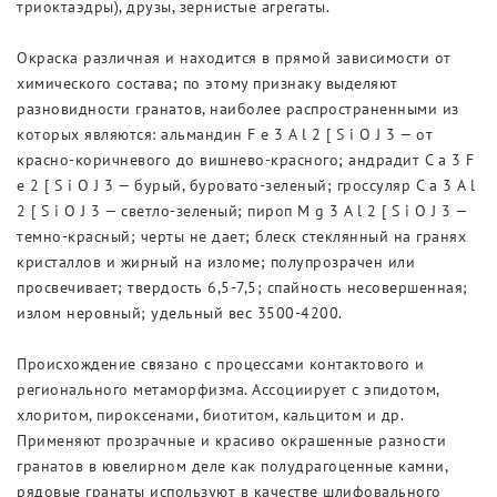
триоктаэдры), друзы, зернистые агрегаты.
Окраска различная и находится в прямой зависимости от
химического состава; по этому признаку выделяют
разновидности гранатов, наиболее распространенными из
которых являются: альмандин F e 3 A l 2 [ S i O J 3 — от
красно-коричневого до вишнево-красного; андрадит C a 3 F
e 2 [ S i O J 3 — бурый, буровато-зеленый; гроссуляр C a 3 A l
2 [ S i O J 3 — светло-зеленый; пироп M g 3 A l 2 [ S i O J 3 —
темно-красный; черты не дает; блеск стеклянный на гранях
кристаллов и жирный на изломе; полупрозрачен или
просвечивает; твердость 6,5-7,5; спайность несовершенная;
излом неровный; удельный вес 3500-4200.
Происхождение связано с процессами контактового и
регионального метаморфизма. Ассоциирует с эпидотом,
хлоритом, пироксенами, биотитом, кальцитом и др.
Применяют прозрачные и красиво окрашенные разности
гранатов в ювелирном деле как полудрагоценные камни,
рядовые гранаты используют в качестве шлифовального