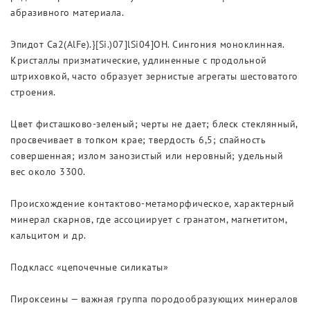
абразивного материала.
Эпидот Ca2(AlFe).}[Si.)07]lSi04]OH. Сингония моноклинная.
Кристаллы призматические, удлиненные с продольной
штриховкой, часто образует зернистые агрегаты шестоватого
строения.
Цвет фисташково-зеленый; черты не дает; блеск стеклянный,
просвечивает в топком крае; твердость 6,5; спайность
совершенная; излом занозистый или неровный; удельный
вес около 3300.
Происхождение контактово-метаморфическое, характерный
минерал скарнов, где ассоциирует с гранатом, магнетитом,
кальцитом и др.
Подкласс «цепочечные силикаты»
Пироксеины — важная группа породообразующих минералов