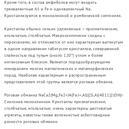
Кроме того, в состав амфиболов могут входить
трехвалентные А1 и Fe и одновалентный Na.
Кристаллизуются в моноклинной и ромбической сипгониях.
Кристаллы обычно сильно удлиненные — призматические,
игольчатые, столбчатые. Макроскопически сходны с
пироксенами, но отличаются от них характерным вытянутым
в одном направлении габитусом кристаллов, совершенной
спайностью под тупым (около 120°) углом и более
интенсивным блеском. Являются породообразующими
минералами многих магматических и метаморфических
пород. Наиболее характерным и распространенным
представителем этой группы является роговая обманка.
Роговая обманка NaCa2(Mg,Fe2+)4(Fe:i+,Al)[(Si,Al)4011]2(OH)r
Сингония моноклинная. Кристаллы призматические,
столбчатые, игольчатые; очень характерны шестоватые
агрегаты, известны также волокнистые асбестовидные
разности роговых обманок.