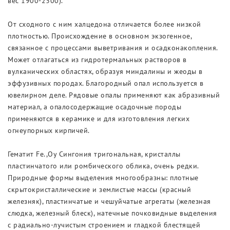
вес 1900-2300).
От сходного с ним халцедона отличается более низкой
плотностью. Происхождение в основном экзогенное,
связанное с процессами выветривания и осадконакопления.
Может отлагаться из гидротермальных растворов в
вулканических областях, образуя миндалины и жеоды в
эффузивных породах. Благородный опал используется в
ювелирном деле. Рядовые опалы применяют как абразивный
материал, а опалосодержащие осадочные породы
применяются в керамике и для изготовления легких
огнеупорных кирпичей.
Гематит Fe.,Oy Сингония тригональная, кристаллы
пластинчатого или ромбического облика, очень редки.
Природные формы выделения многообразны: плотные
скрытокристаллические и землистые массы (красный
железняк), пластинчатые и чешуйчатые агрегаты (железная
слюдка, железный блеск), натечные почковидные выделения
с радиально-лучистым строением и гладкой блестящей