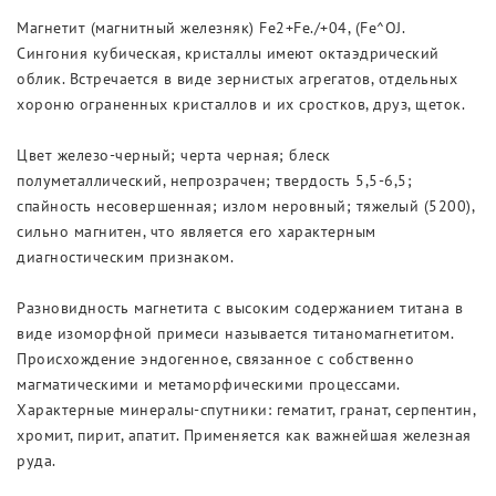
Магнетит (магнитный железняк) Fe2+Fe./+04, (Fe^OJ.
Сингония кубическая, кристаллы имеют октаэдрический
облик. Встречается в виде зернистых агрегатов, отдельных
хороню ограненных кристаллов и их сростков, друз, щеток.
Цвет железо-черный; черта черная; блеск
полуметаллический, непрозрачен; твердость 5,5-6,5;
спайность несовершенная; излом неровный; тяжелый (5200),
сильно магнитен, что является его характерным
диагностическим признаком.
Разновидность магнетита с высоким содержанием титана в
виде изоморфной примеси называется титаномагнетитом.
Происхождение эндогенное, связанное с собственно
магматическими и метаморфическими процессами.
Характерные минералы-спутники: гематит, гранат, серпентин,
хромит, пирит, апатит. Применяется как важнейшая железная
руда.