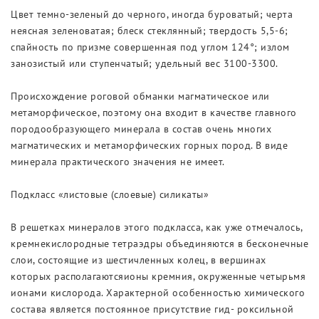
Цвет темно-зеленый до черного, иногда буроватый; черта
неясная зеленоватая; блеск стеклянный; твердость 5,5-6;
спайность по призме совершенная под углом 124°; излом
занозистый или ступенчатый; удельный вес 3100-3300.
Происхождение роговой обманки магматическое или
метаморфическое, поэтому она входит в качестве главного
породообразующего минерала в состав очень многих
магматических и метаморфических горных пород. В виде
минерала практического значения не имеет.
Подкласс «листовые (слоевые) силикаты»
В решетках минералов этого подкласса, как уже отмечалось,
кремнекислородные тетраэдры объединяются в бесконечные
слои, состоящие из шестичленных колец, в вершинах
которых располагаютсяионы кремния, окруженные четырьмя
ионами кислорода. Характерной особенностью химического
состава является постоянное присутствие гид- роксильной