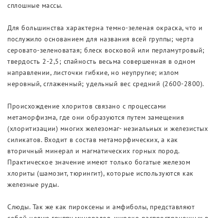
сплошные массы.
Для большинства характерна темно-зеленая окраска, что и
послужило основанием для названия всей группы; черта
серовато-зеленоватая; блеск восковой или перламутровый;
твердость 2-2,5; спайность весьма совершенная в одном
направлении, листочки гибкие, но неупругие; излом
неровный, сглаженный; удельный вес средний (2600-2800).
Происхождение хлоритов связано с процессами
метаморфизма, где они образуются путем замещения
(хлоритизации) многих железомаг- незиальиых и железистых
силикатов. Входит в состав метаморфических, а как
вторичный минерал и магматических горных пород.
Практическое значение имеют только богатые железом
хлориты (шамозит, тюрингит), которые используются как
железные руды.
Слюды. Так же как пироксены и амфиболы, представляют