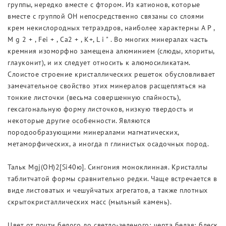
группы, нередко вместе с фтором. Из катионов, которые
вместе с группой ОН непосредственно связаны со слоями
крем некислородных тетраэдров, наиболее характерны А Р ,
M g 2 + , Fei + , Са2 + , К+, L i " . Во многих минералах часть
кремния изоморфно замещена алюминием (слюды, хлориты,
глауконит), и их следует относить к алюмосиликатам.
Слоистое строение кристаллических решеток обусловливает
замечательное свойство этих минералов расщепляться на
тонкие листочки (весьма совершенную спайность),
гексагональную форму листочков, низкую твердость и
некоторые другие особенности. Являются
породообразующими минералами магматических,
метаморфических, а иногда п глинистых осадочных пород.
Тальк Mgj(OH)2[Si40ю]. Сингония моноклинная. Кристаллы
таблитчатой формы сравнительно редки. Чаще встречается в
виде листоватых и чешуйчатых агрегатов, а также плотных
скрытокристаллических масс (мыльный камень).
Цвет от почти белого до светло-зеленого; черта белая; блеск