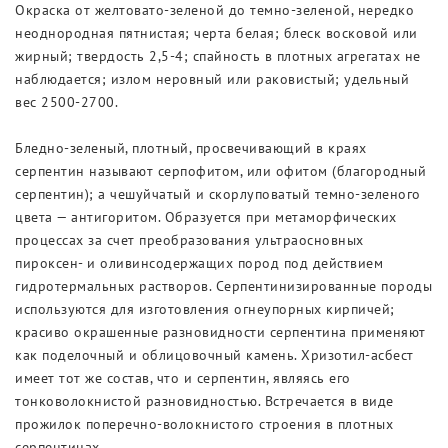
Окраска от желтовато-зеленой до темно-зеленой, нередко
неоднородная пятнистая; черта белая; блеск восковой или
жирный; твердость 2,5-4; спайность в плотных агрегатах не
наблюдается; излом неровный или раковистый; удельный
вес 2500-2700.
Бледно-зеленый, плотный, просвечивающий в краях
серпентин называют серпофитом, или офитом (благородный
серпентин); а чешуйчатый и скорлуповатый темно-зеленого
цвета — антигоритом. Образуется при метаморфических
процессах за счет преобразования ультраосновных
пироксен- и оливинсодержащих пород под действием
гидротермальных растворов. Серпентинизированные породы
используются для изготовления огнеупорных кирпичей;
красиво окрашенные разновидности серпентина применяют
как поделочный и облицовочный камень. Хризотил-асбест
имеет тот же состав, что и серпентин, являясь его
тонковолокнистой разновидностью. Встречается в виде
прожилок поперечно-волокнистого строения в плотных
серпентинах.