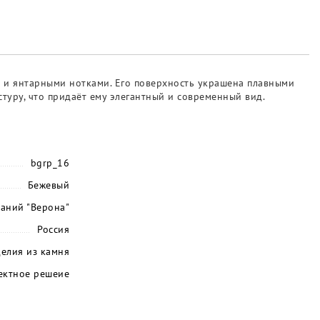
и и янтарными нотками. Его поверхность украшена плавными
уру, что придаёт ему элегантный и современный вид.
bgrp_16
Бежевый
паний "Верона"
Россия
елия из камня
ектное решеие