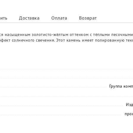
ить
Доставка
Оплата
Возврат
ется насыщенным золотисто-жёлтым оттенком с тёплыми песочным
кт солнечного свечения. Этот камень имеет полированную текст
Группа ком
Изд
про