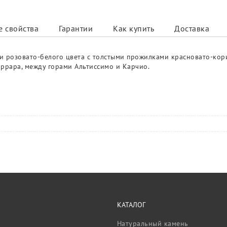
 свойства
Гарантии
Как купить
Доставка
ли розовато-белого цвета с толстыми прожилками красновато-ко
аррара, между горами Альтиссимо и Карчио.
КАТАЛОГ
Натуральный камень