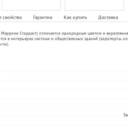
 свойства
Гарантии
Как купить
Доставка
- Марроне Стардаст) отличается однородным цветом и вкраплени
ся в интерьерах частных и общественных зданий (аэропорты, ком
сти).
Sa