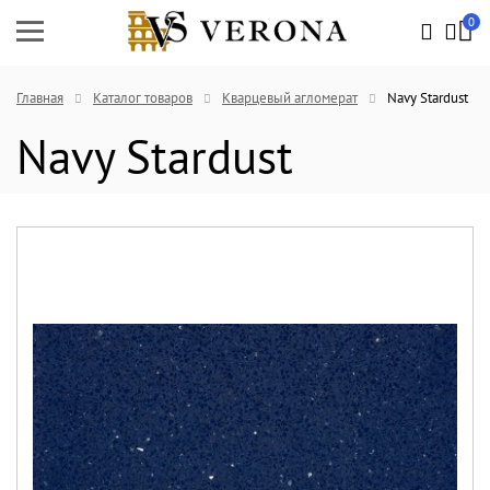
0
Главная
Каталог товаров
Кварцевый агломерат
Navy Stardust
Navy Stardust