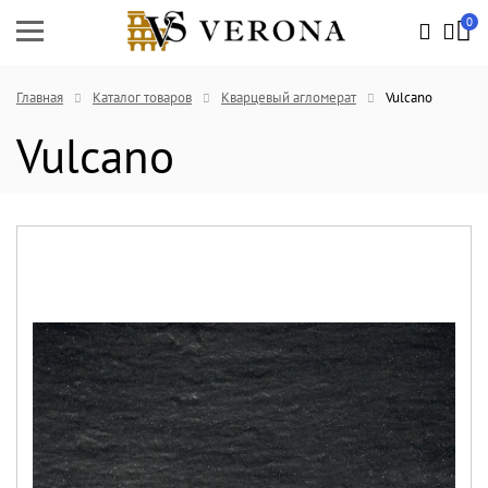
0
Главная
Каталог товаров
Кварцевый агломерат
Vulcano
Vulcano