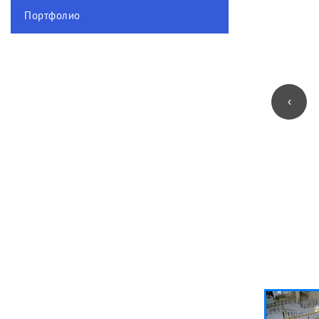
Портфолио
‹