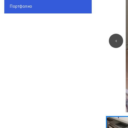
Портфолио
‹