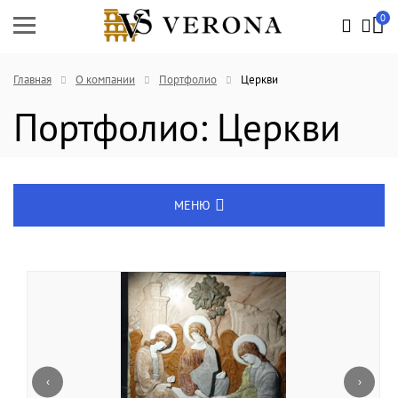
0
Главная
О компании
Портфолио
Церкви
Портфолио: Церкви
МЕНЮ
Услуги
Вопрос-ответ
Политика конфиденциальности
‹
›
Портфолио