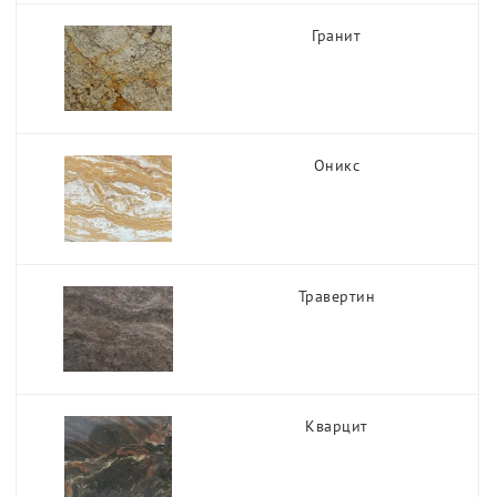
Ширина, мм
Гранит
Агломрамор
Группа
Кварцевый агломерат
Месторождение
Оникс
Изделия
Травертин
Кварцит