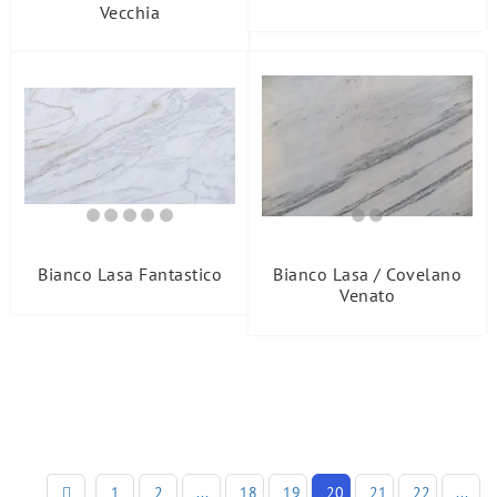
Vecchia
Bianco Lasa Fantastico
Bianco Lasa / Covelano
Venato
1
2
...
18
19
20
21
22
...