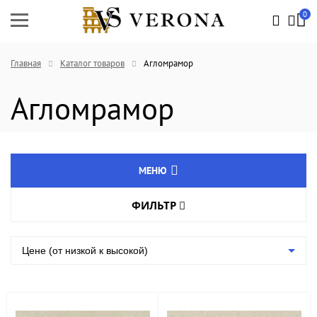
0
Главная
Каталог товаров
Агломрамор
Агломрамор
МЕНЮ
ФИЛЬТР
Натуральный камень
Цвет товара
Агломрамор
Цене (от низкой к высокой)
Кварцевый агломерат
Группа
Изделия