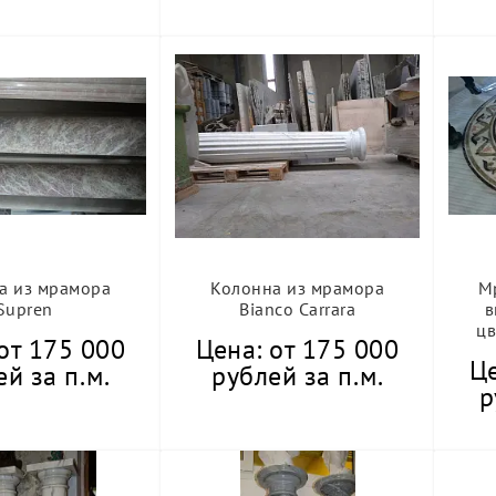
а из мрамора
Колонна из мрамора
М
Supren
Bianco Carrara
в
цв
от 175 000
Цена: от 175 000
Це
й за п.м.
рублей за п.м.
р