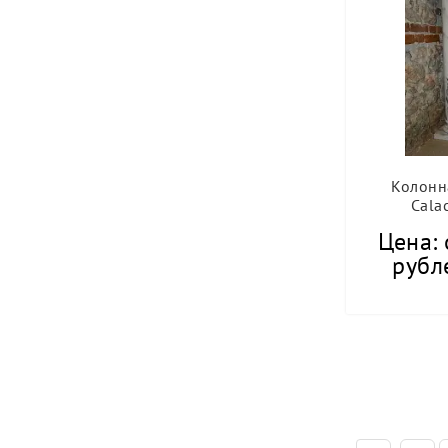
Колонн
Calac
Цена: 
рубле