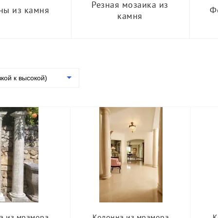
Резная мозаика из
ны из камня
Ф
камня
зкой к высокой)
а из мрамора
Колонна из мрамора
К