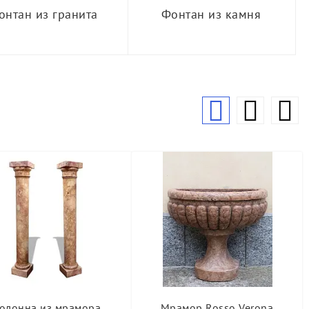
онтан из гранита
Фонтан из камня
олонна из мрамора
Мрамор Rosso Verona