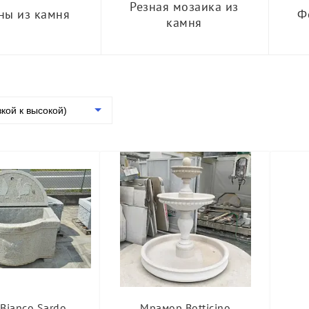
Резная мозаика из
ны из камня
Ф
камня
зкой к высокой)
 Bianco Sardo
Мрамор Botticino