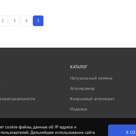
2
3
4
5
КАТАЛОГ
Натуральный камень
т
Агломрамор
фиденциальности
Кварцевый агломерат
Изделия
ет cookie-файлы, данные об IP-адресе и
Я СО
пользователей. Дальнейшее использование сайта