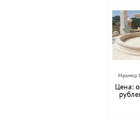
Мрамор Bo
Цена: о
рубле