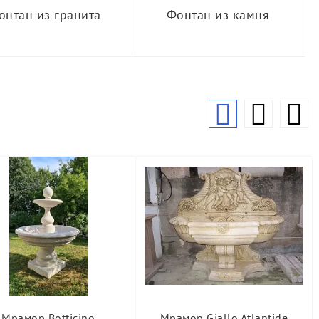
онтан из гранита
Фонтан из камня
Мрамор Botticino
Мрамор Giallo Atlantide