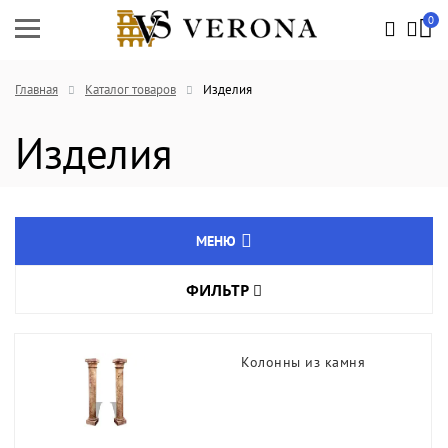
0
Главная
Каталог товаров
Изделия
Изделия
МЕНЮ
ФИЛЬТР
Натуральный камень
Цвет товара
Агломрамор
Колонны из камня
Кварцевый агломерат
Длина, мм
Изделия