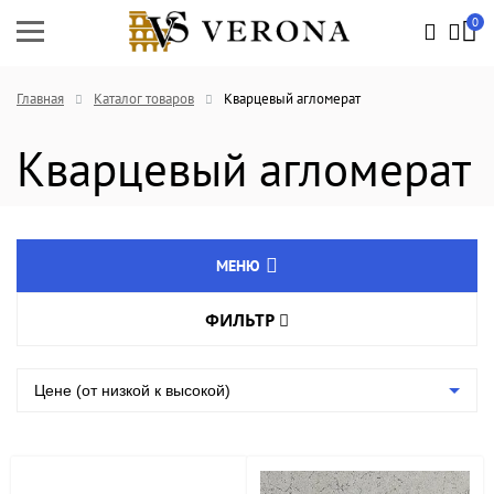
0
Главная
Каталог товаров
Кварцевый агломерат
Кварцевый агломерат
МЕНЮ
ФИЛЬТР
Натуральный камень
Цвет товара
Агломрамор
Цене (от низкой к высокой)
Кварцевый агломерат
Длина, мм
Изделия