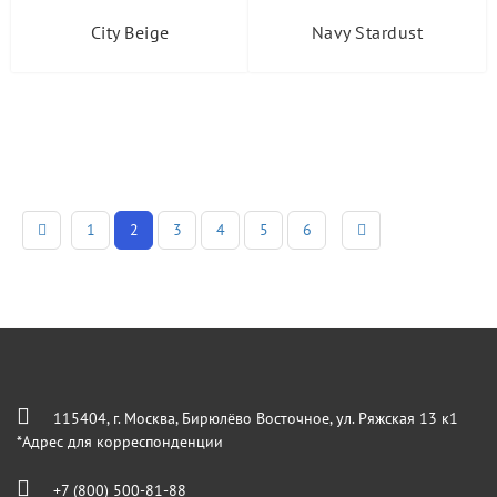
City Beige
Navy Stardust
1
2
3
4
5
6
115404, г. Москва, Бирюлёво Восточное, ул. Ряжская 13 к1
*Адрес для корреспонденции
+7 (800) 500-81-88